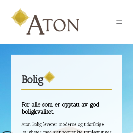
HJEM
BOLIG
NÆRING
Bolig
OM OSS
KONTAKT OSS
For alle som er opptatt av god
boligkvalitet.
Aton Bolig leverer moderne og tidsriktige
leiligheter, med gjennomtenkte romløsninger