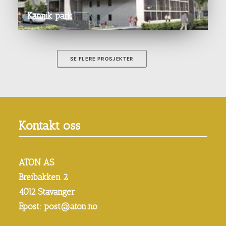
Kannik park
SE FLERE PROSJEKTER
Kontakt oss
ATON AS
Breibakken 2
4012 Stavanger
Epost: post@aton.no