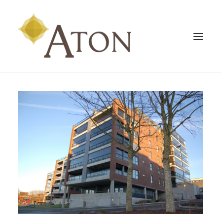
HJEM
BOLIG
NÆRING
OM OSS
KONTAKT OSS